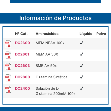
Información de Productos
N° Cat.
Aminoácidos
Líquido
Polvo
N° Cat.
Aminoácidos
Líquido
Polvo
DC2600
MEM NEAA 100x
DC2601
MEM AA 50X
DC2603
BME AA 50x
DC2800
Glutamina Sintética
DC2400
Solución de L-
Glutamina 200mM 100x